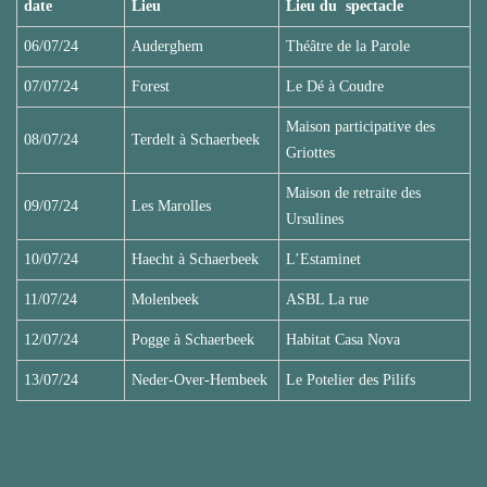
date
Lieu
Lieu du spectacle
06/07/24
Auderghem
Théâtre de la Parole
07/07/24
Forest
Le Dé à Coudre
Maison participative des
08/07/24
Terdelt à Schaerbeek
Griottes
Maison de retraite des
09/07/24
Les Marolles
Ursulines
10/07/24
Haecht à Schaerbeek
L’Estaminet
11/07/24
Molenbeek
ASBL La rue
12/07/24
Pogge à Schaerbeek
Habitat Casa Nova
13/07/24
Neder-Over-Hembeek
Le Potelier des Pilifs