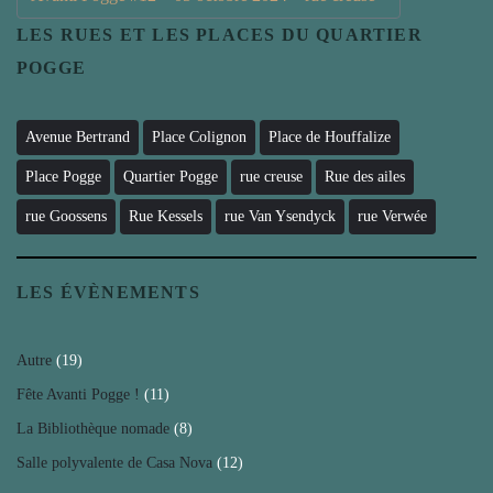
LES RUES ET LES PLACES DU QUARTIER
POGGE
Avenue Bertrand
Place Colignon
Place de Houffalize
Place Pogge
Quartier Pogge
rue creuse
Rue des ailes
rue Goossens
Rue Kessels
rue Van Ysendyck
rue Verwée
LES ÉVÈNEMENTS
Autre
(19)
Fête Avanti Pogge !
(11)
La Bibliothèque nomade
(8)
Salle polyvalente de Casa Nova
(12)