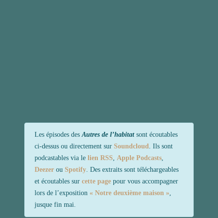
Les épisodes des
Autres de l’habitat
sont écoutables
ci-dessus ou directement sur
Soundcloud
. Ils sont
podcastables via le
lien RSS
,
Apple Podcasts
,
Deezer
ou
Spotify
. Des extraits sont téléchargeables
et écoutables sur
cette page
pour vous accompagner
lors de l’exposition
« Notre deuxième maison »
,
jusque fin mai.