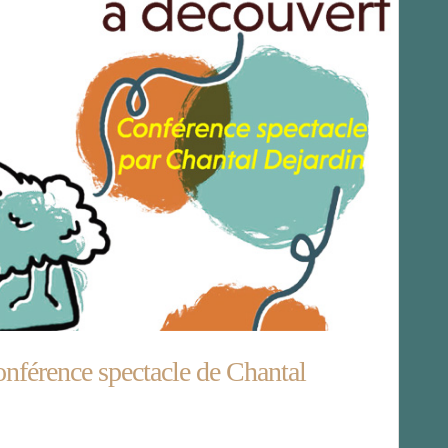
onférence spectacle de Chantal