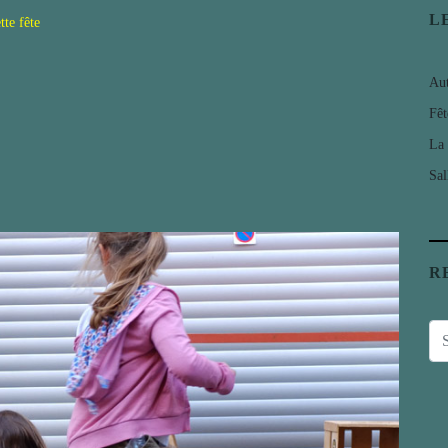
L
tte fête
Au
Fêt
La 
Sal
R