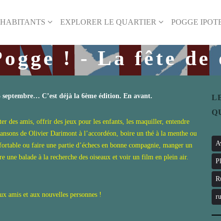
 HABITANTS
EXPLORER LE QUARTIER
POGGE IPOTE
ogge ! - La fête de
25 septembre… C’est déjà la 6ème édition. En avant.
L
Q
er des amis, offrir des jeux pour les enfants, les maquiller, entendre
 chansons de Olivier Darimont à l’accordéon, boire un thé à la menthe ou
A
nfortable ou faire une partie d’échecs en bonne compagnie, manger un
 une balade à la recherche des oiseaux et voir un film en plein air.
P
R
aux amis et aux nouvelles personnes !
r