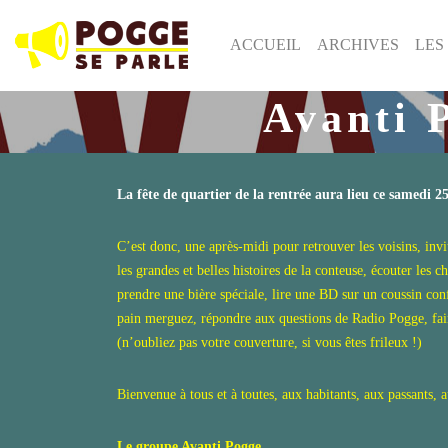
ACCUEIL
ARCHIVES
LES
Avanti P
La fête de quartier de la rentrée aura lieu ce samedi 
C’est donc, une après-midi pour retrouver les voisins, invit
les grandes et belles histoires de la conteuse, écouter les
prendre une bière spéciale, lire une BD sur un coussin co
pain merguez, répondre aux questions de Radio Pogge, faire
(n’oubliez pas votre couverture, si vous êtes frileux !)
Bienvenue à tous et à toutes, aux habitants, aux passants, 
Le groupe Avanti Pogge