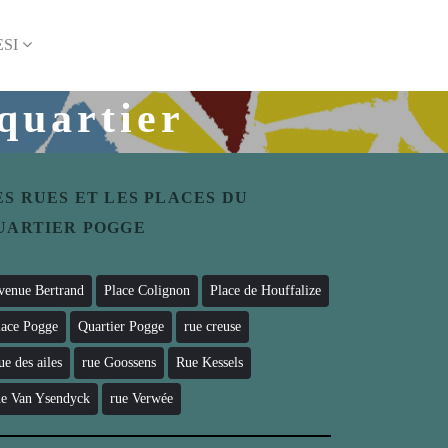
SI
 quartier
ES RUES ET LES PLACES DU
UARTIER POGGE
venue Bertrand
Place Colignon
Place de Houffalize
lace Pogge
Quartier Pogge
rue creuse
ue des ailes
rue Goossens
Rue Kessels
ue Van Ysendyck
rue Verwée