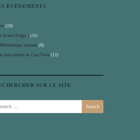
ES ÉVÈNEMENTS
tre
(19)
e Avanti Pogge !
(11)
Bibliothèque nomade
(8)
le polyvalente de Casa Nova
(12)
ECHERCHER SUR LE SITE